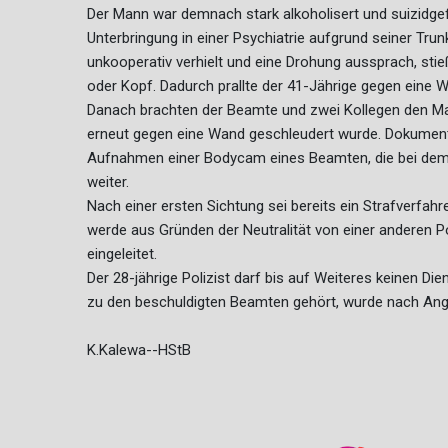
Der Mann war demnach stark alkoholisert und suizidg
Unterbringung in einer Psychiatrie aufgrund seiner Tru
unkooperativ verhielt und eine Drohung aussprach, sti
oder Kopf. Dadurch prallte der 41-Jährige gegen eine 
Danach brachten der Beamte und zwei Kollegen den Man
erneut gegen eine Wand geschleudert wurde. Dokumenti
Aufnahmen einer Bodycam eines Beamten, die bei dem
weiter.
Nach einer ersten Sichtung sei bereits ein Strafverfah
werde aus Gründen der Neutralität von einer anderen Pol
eingeleitet.
Der 28-jährige Polizist darf bis auf Weiteres keinen Die
zu den beschuldigten Beamten gehört, wurde nach Anga
K.Kalewa--HStB