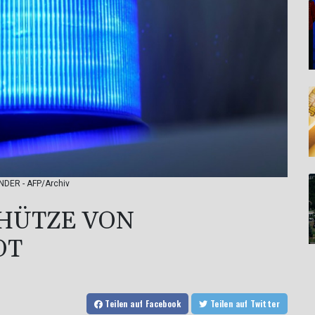
ENDER - AFP/Archiv
ÜTZE VON S
T
Teilen
auf Facebook
Teilen
auf Twitter