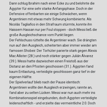
Dann schlug Ibrahim nach einer Ecke zu und belohnte die
Ägypter für eine sehr starke Anfangsphase. Doch in der
Defensive offenbarten sie einige Schwächen, wenn
Argentinien mit etwas mehr Schwung kombinierte. Als
Nicolás Tagliafico in den Strafraum stürmte, konnte ihn
Haissem Hassan nur per Foul stoppen - doch Messi ließ die
große Ausgleichschance vom Punkt liegen.
Der Fehlschuss rüttelte die Argentinier wach. Sie drängten
nun auf den Ausgleich, scheiterten aber immer wieder am
famosen Shobeir. Der Torhüter parierte stark gegen Alexis
Mac Allister (28.) und noch stärker gegen Julián Álvarez
(39.). Messi hatte dazwischen einen Freistoß aus der
Distanz an den Pfosten geschossen (31.). Ägypten fand
kaum Entlastung, verteidigte geschlossen ganz tief in der
eigenen Hälfte.
Der Spielverlauf blieb nach der Pause identisch:
Argentinien wollte den Ausgleich erzwingen, rannte an,
fand aber zu selten Lücken. Messi war nun auch mehr ins
Kombinationsspiel eingebunden, doch Ägypten verteidigte
leidenschaftlich - und erzielte das vermeintliche 2:0. Doch