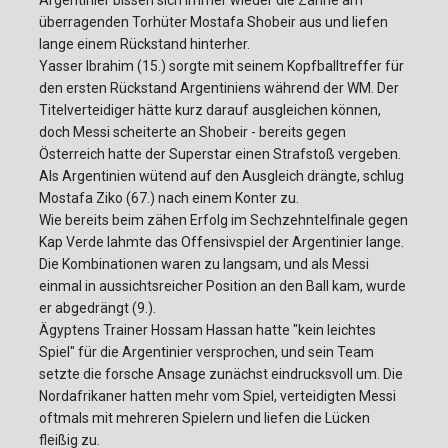
Argentinier bissen sich immer wieder die Zähne am
überragenden Torhüter Mostafa Shobeir aus und liefen
lange einem Rückstand hinterher.
Yasser Ibrahim (15.) sorgte mit seinem Kopfballtreffer für
den ersten Rückstand Argentiniens während der WM. Der
Titelverteidiger hätte kurz darauf ausgleichen können,
doch Messi scheiterte an Shobeir - bereits gegen
Österreich hatte der Superstar einen Strafstoß vergeben.
Als Argentinien wütend auf den Ausgleich drängte, schlug
Mostafa Ziko (67.) nach einem Konter zu.
Wie bereits beim zähen Erfolg im Sechzehntelfinale gegen
Kap Verde lahmte das Offensivspiel der Argentinier lange.
Die Kombinationen waren zu langsam, und als Messi
einmal in aussichtsreicher Position an den Ball kam, wurde
er abgedrängt (9.).
Ägyptens Trainer Hossam Hassan hatte "kein leichtes
Spiel" für die Argentinier versprochen, und sein Team
setzte die forsche Ansage zunächst eindrucksvoll um. Die
Nordafrikaner hatten mehr vom Spiel, verteidigten Messi
oftmals mit mehreren Spielern und liefen die Lücken
fleißig zu.