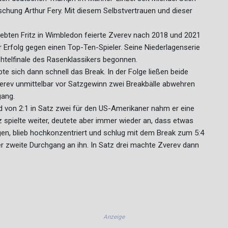
aschung Arthur Fery. Mit diesem Selbstvertrauen und dieser
iebten Fritz in Wimbledon feierte Zverev nach 2018 und 2021
r Erfolg gegen einen Top-Ten-Spieler. Seine Niederlagenserie
Achtelfinale des Rasenklassikers begonnen.
te sich dann schnell das Break. In der Folge ließen beide
verev unmittelbar vor Satzgewinn zwei Breakbälle abwehren
gang.
d von 2:1 in Satz zwei für den US-Amerikaner nahm er eine
z spielte weiter, deutete aber immer wieder an, dass etwas
ngen, blieb hochkonzentriert und schlug mit dem Break zum 5:4
der zweite Durchgang an ihn. In Satz drei machte Zverev dann
Anzeige