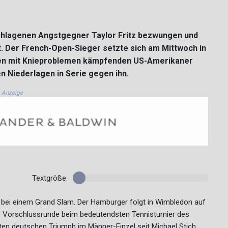
chlagenen Angstgegner Taylor Fritz bezwungen und
t. Der French-Open-Sieger setzte sich am Mittwoch in
n den mit Knieproblemen kämpfenden US-Amerikaner
n Niederlagen in Serie gegen ihn.
Anzeige
Textgröße:
re bei einem Grand Slam. Der Hamburger folgt in Wimbledon auf
ie Vorschlussrunde beim bedeutendsten Tennisturnier des
ten deutschen Triumph im Männer-Einzel seit Michael Stich