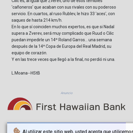
Cilic es, al igual que Zverev, uno de esos temibles
'cañoneros' que acaban con sus rivales con su poderoso
servicio. En cuartos, al ruso Rublev, le hizo 33 'aces', con
saques de hasta 214 km/h.
En lo que sí coinciden muchos expertos, es que si Nadal
supera a Zverev, será muy complicado que Ruud o Cilic
puedan impedirle un 14º Roland Garros... una semana
después de la 14ª Copa de Europa del Real Madrid, su
equipo de corazón.
Y en las trece veces que llegó a la final, no perdió ni una.
L.Moana--HStB
Anuncio
Al utilizar este sitio web, usted acepta que utilicemo