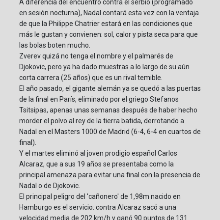
A diferencia del encuentro contra el serbio (programado
en sesión nocturna), Nadal contará esta vez con la ventaja
de que la Philippe Chatrier estará en las condiciones que
más le gustan y convienen: sol, calor y pista seca para que
las bolas boten mucho.
Zverev quizá no tenga el nombre y el palmarés de
Djokovic, pero ya ha dado muestras a lo largo de su aún
corta carrera (25 años) que es un rival temible.
El año pasado, el gigante alemán ya se quedó a las puertas
de la final en París, eliminado por el griego Stefanos
Tsitsipas, apenas unas semanas después de haber hecho
morder el polvo al rey de la tierra batida, derrotando a
Nadal en el Masters 1000 de Madrid (6-4, 6-4 en cuartos de
final).
Y el martes eliminó al joven prodigio español Carlos
Alcaraz, que a sus 19 años se presentaba como la
principal amenaza para evitar una final con la presencia de
Nadal o de Djokovic.
El principal peligro del 'cañonero' de 1,98m nacido en
Hamburgo es el servicio: contra Alcaraz sacó a una
velocidad media de 202 km/h y ganó 90 puntos de 131