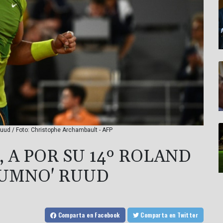
Ruud / Foto: Christophe Archambault - AFP
, A POR SU 14º ROLAND
LUMNO' RUUD
Comparta
en Facebook
Comparta
en Twitter