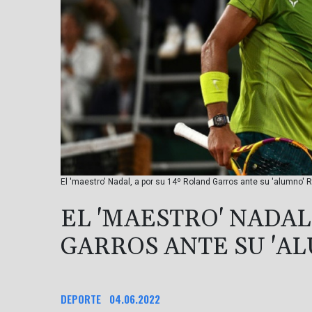
El 'maestro' Nadal, a por su 14º Roland Garros ante su 'alumno' 
EL 'MAESTRO' NADAL
GARROS ANTE SU 'A
DEPORTE
04.06.2022