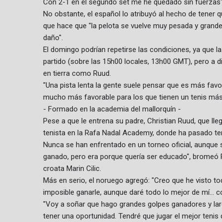
Con 2-1 en el segundo set me he quedado sin fuerzas"
No obstante, el español lo atribuyó al hecho de tener q
que hace que "la pelota se vuelve muy pesada y grande y
daño".
El domingo podrían repetirse las condiciones, ya que la
partido (sobre las 15h00 locales, 13h00 GMT), pero a d
en tierra como Ruud.
"Una pista lenta la gente suele pensar que es más favora
mucho más favorable para los que tienen un tenis más d
- Formado en la academia del mallorquín -
Pese a que le entrena su padre, Christian Ruud, que lle
tenista en la Rafa Nadal Academy, donde ha pasado tem
Nunca se han enfrentado en un torneo oficial, aunque 
ganado, pero era porque quería ser educado", bromeó R
croata Marin Cilic.
Más en serio, el noruego agregó: "Creo que he visto to
imposible ganarle, aunque daré todo lo mejor de mí... 
"Voy a soñar que hago grandes golpes ganadores y larg
tener una oportunidad. Tendré que jugar el mejor tenis d