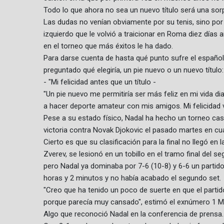
Todo lo que ahora no sea un nuevo título será una so
Las dudas no venían obviamente por su tenis, sino por 
izquierdo que le volvió a traicionar en Roma diez días a
en el torneo que más éxitos le ha dado.
Para darse cuenta de hasta qué punto sufre el español, 
preguntado qué elegiría, un pie nuevo o un nuevo título: "
- "Mi felicidad antes que un título -
"Un pie nuevo me permitiría ser más feliz en mi vida dia
a hacer deporte amateur con mis amigos. Mi felicidad v
Pese a su estado físico, Nadal ha hecho un torneo casi 
victoria contra Novak Djokovic el pasado martes en cuart
Cierto es que su clasificación para la final no llegó en 
Zverev, se lesionó en un tobillo en el tramo final del s
pero Nadal ya dominaba por 7-6 (10-8) y 6-6 un parti
horas y 2 minutos y no había acabado el segundo set.
"Creo que ha tenido un poco de suerte en que el partid
porque parecía muy cansado", estimó el exnúmero 1 Ma
Algo que reconoció Nadal en la conferencia de prensa