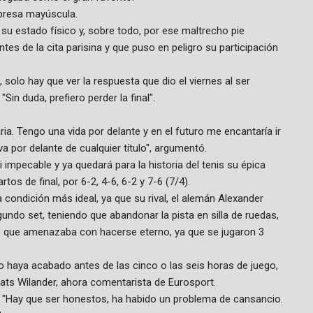
rpresa mayúscula.
su estado físico y, sobre todo, por ese maltrecho pie
ntes de la cita parisina y que puso en peligro su participación
solo hay que ver la respuesta que dio el viernes al ser
Sin duda, prefiero perder la final".
ria. Tengo una vida por delante y en el futuro me encantaría ir
a por delante de cualquier título", argumentó.
impecable y ya quedará para la historia del tenis su épica
os de final, por 6-2, 4-6, 6-2 y 7-6 (7/4).
la condición más ideal, ya que su rival, el alemán Alexander
egundo set, teniendo que abandonar la pista en silla de ruedas,
do que amenazaba con hacerse eterno, ya que se jugaron 3
o haya acabado antes de las cinco o las seis horas de juego,
ts Wilander, ahora comentarista de Eurosport.
. "Hay que ser honestos, ha habido un problema de cansancio.