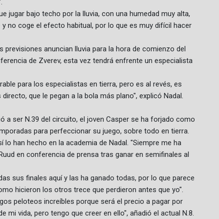
.
ue jugar bajo techo por la lluvia, con una humedad muy alta,
 no coge el efecto habitual, por lo que es muy difícil hacer
s previsiones anuncian lluvia para la hora de comienzo del
iferencia de Zverev, esta vez tendrá enfrente un especialista
ble para los especialistas en tierra, pero es al revés, es
irecto, que le pegan a la bola más plano", explicó Nadal.
gó a ser N.39 del circuito, el joven Casper se ha forjado como
poradas para perfeccionar su juego, sobre todo en tierra.
sí lo han hecho en la academia de Nadal. "Siempre me ha
uud en conferencia de prensa tras ganar en semifinales al
das sus finales aquí y las ha ganado todas, por lo que parece
como hicieron los otros trece que perdieron antes que yo".
os peloteos increíbles porque será el precio a pagar por
e mi vida, pero tengo que creer en ello", añadió el actual N.8.