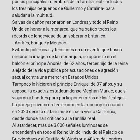
por los principales miembros de la familia real -incluidos
los tres hijos pequeños de Guillermo y Catalina- para
saludar a la multitud.
Salvas de cañón resonaron en Londres y todo el Reino
Unido en honor a la monarca, que ha batido todos los
récords de longevidad de un soberano británico.
- Andrés, Enrique y Meghan -
Evitando polémicas y tensiones en un evento que busca
mejorar la imagen de la monarquía, no apareció en el
balcón el príncipe Andrés, de 62 años, tercer hijo de la reina
alejado de la vida pública por acusaciones de agresión
sexual contra una menor en Estados Unidos.
Tampoco lo hicieron el príncipe Enrique, de 37 años, y su
esposa, la exactriz estadounidense Meghan Markle, que sí
viajaron a Londres para participar en otros de los festejos.
La pareja provocó un terremoto en la monarquía cuando
en 2020 decidió distanciarse e irse a vivir a California,
desde donde han criticado a la familia real.
Al atardecer, más de 3.000 señales luminosas se
encenderán en todo el Reino Unido, incluido el Palacio de
Buckingham y el Castillo de Windsor, a 40 km de Londres,