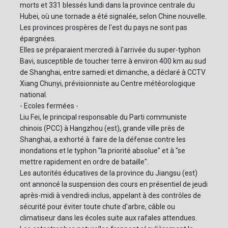
morts et 331 blessés lundi dans la province centrale du
Hubei, où une tornade a été signalée, selon Chine nouvelle.
Les provinces prospères de l'est du pays ne sont pas
épargnées.
Elles se préparaient mercredi à l'arrivée du super-typhon
Bavi, susceptible de toucher terre à environ 400 km au sud
de Shanghai, entre samedi et dimanche, a déclaré à CCTV
Xiang Chunyi, prévisionniste au Centre météorologique
national.
- Ecoles fermées -
Liu Fei, le principal responsable du Parti communiste
chinois (PCC) à Hangzhou (est), grande ville près de
Shanghai, a exhorté à faire de la défense contre les
inondations et le typhon "la priorité absolue" et à "se
mettre rapidement en ordre de bataille".
Les autorités éducatives de la province du Jiangsu (est)
ont annoncé la suspension des cours en présentiel de jeudi
après-midi à vendredi inclus, appelant à des contrôles de
sécurité pour éviter toute chute d'arbre, câble ou
climatiseur dans les écoles suite aux rafales attendues.