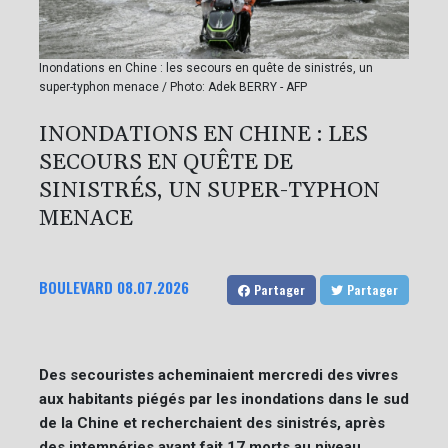
Inondations en Chine : les secours en quête de sinistrés, un
super-typhon menace / Photo: Adek BERRY - AFP
INONDATIONS EN CHINE : LES
SECOURS EN QUÊTE DE
SINISTRÉS, UN SUPER-TYPHON
MENACE
BOULEVARD
08.07.2026
Partager
Partager
Des secouristes acheminaient mercredi des vivres
aux habitants piégés par les inondations dans le sud
de la Chine et recherchaient des sinistrés, après
des intempéries ayant fait 17 morts au niveau