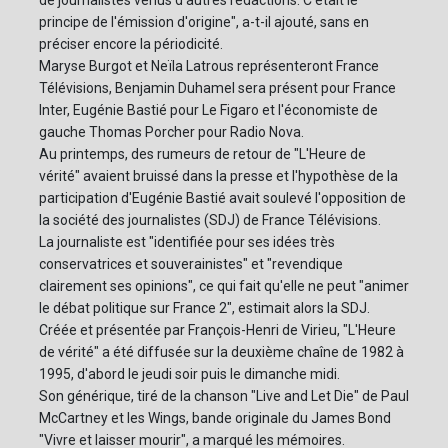
de journalistes venus d'autres rédactions. C'était le
principe de l'émission d'origine", a-t-il ajouté, sans en
préciser encore la périodicité.
Maryse Burgot et Neïla Latrous représenteront France
Télévisions, Benjamin Duhamel sera présent pour France
Inter, Eugénie Bastié pour Le Figaro et l'économiste de
gauche Thomas Porcher pour Radio Nova.
Au printemps, des rumeurs de retour de "L'Heure de
vérité" avaient bruissé dans la presse et l'hypothèse de la
participation d'Eugénie Bastié avait soulevé l'opposition de
la société des journalistes (SDJ) de France Télévisions.
La journaliste est "identifiée pour ses idées très
conservatrices et souverainistes" et "revendique
clairement ses opinions", ce qui fait qu'elle ne peut "animer
le débat politique sur France 2", estimait alors la SDJ.
Créée et présentée par François-Henri de Virieu, "L'Heure
de vérité" a été diffusée sur la deuxième chaîne de 1982 à
1995, d'abord le jeudi soir puis le dimanche midi.
Son générique, tiré de la chanson "Live and Let Die" de Paul
McCartney et les Wings, bande originale du James Bond
"Vivre et laisser mourir", a marqué les mémoires.