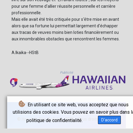
pour une femme d'allier réussite personnelle et carrière
professionnelle.
Mais elle avait été très critiquée pour s'être mise en avant
alors que sa fortune lui permettait largement d'échapper
aux tracas de veuves moins bien loties financièrement ou
aux innombrables obstacles que rencontrent les femmes.
A.Ikaika--HStB
Publicité
En utilisant ce site web, vous acceptez que nous
utilisions des cookies. Vous pouvez en savoir plus dans l
© Honolulu Star Bulletin - 2026 - Tous droits réservés
politique de confidentialité.
D'accord