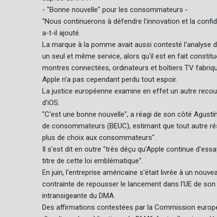
- "Bonne nouvelle" pour les consommateurs -
"Nous continuerons à défendre l'innovation et la confid
a-t-il ajouté.
La marque à la pomme avait aussi contesté l'analyse
un seul et même service, alors qu'il est en fait constit
montres connectées, ordinateurs et boîtiers TV fabriqu
Apple n'a pas cependant perdu tout espoir.
La justice européenne examine en effet un autre recour
d'iOS.
"C'est une bonne nouvelle", a réagi de son côté Agustí
de consommateurs (BEUC), estimant que tout autre résul
plus de choix aux consommateurs".
Il s'est dit en outre "très déçu qu'Apple continue d'es
titre de cette loi emblématique".
En juin, l'entreprise américaine s'était livrée à un nouve
contrainte de repousser le lancement dans l'UE de son fu
intransigeante du DMA.
Des affirmations contestées par la Commission europé