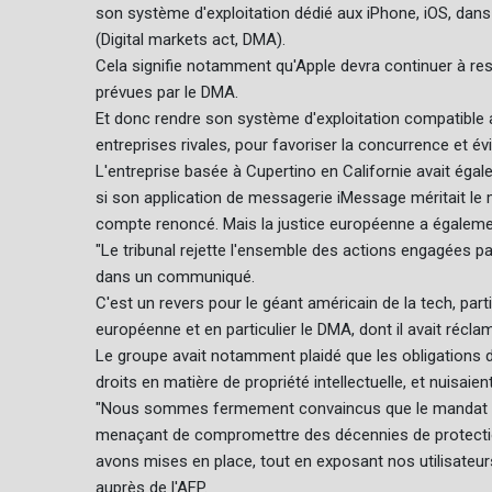
son système d'exploitation dédié aux iPhone, iOS, da
(Digital markets act, DMA).
Cela signifie notamment qu'Apple devra continuer à resp
prévues par le DMA.
Et donc rendre son système d'exploitation compatible a
entreprises rivales, pour favoriser la concurrence et év
L'entreprise basée à Cupertino en Californie avait éga
si son application de messagerie iMessage méritait le 
compte renoncé. Mais la justice européenne a égalemen
"Le tribunal rejette l'ensemble des actions engagées p
dans un communiqué.
C'est un revers pour le géant américain de la tech, par
européenne et en particulier le DMA, dont il avait réclam
Le groupe avait notamment plaidé que les obligations d
droits en matière de propriété intellectuelle, et nuisaient
"Nous sommes fermement convaincus que le mandat du 
menaçant de compromettre des décennies de protection
avons mises en place, tout en exposant nos utilisateur
auprès de l'AFP.