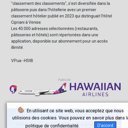
"classement des classements", s'est diversifiée dans la
pâtisserie puis dans l'hôtellerie avec un premier
classement hôtelier publié en 2023 qui distinguait l'Hôtel
Cipriani à Venise.
Les 40.000 adresses sélectionnées (restaurants,
pâtisseries et hôtels) sont répertoriées dans une
application, disponible sur abonnement pour un accès
illimité.
V.Pua--HStB
Publicité
En utilisant ce site web, vous acceptez que nous
utilisions des cookies. Vous pouvez en savoir plus dans l
© Honolulu Star Bulletin - 2026 - Tous droits réservés
politique de confidentialité.
D'accord