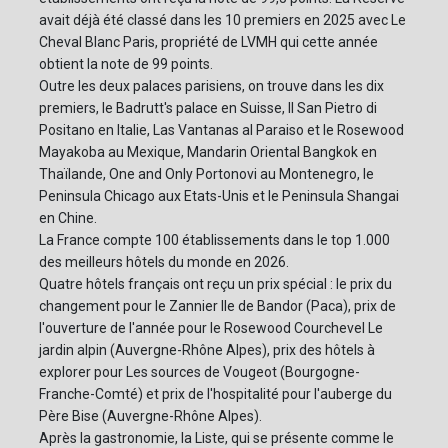
avait déjà été classé dans les 10 premiers en 2025 avec Le
Cheval Blanc Paris, propriété de LVMH qui cette année
obtient la note de 99 points.
Outre les deux palaces parisiens, on trouve dans les dix
premiers, le Badrutt's palace en Suisse, Il San Pietro di
Positano en Italie, Las Vantanas al Paraiso et le Rosewood
Mayakoba au Mexique, Mandarin Oriental Bangkok en
Thaïlande, One and Only Portonovi au Montenegro, le
Peninsula Chicago aux Etats-Unis et le Peninsula Shangai
en Chine.
La France compte 100 établissements dans le top 1.000
des meilleurs hôtels du monde en 2026.
Quatre hôtels français ont reçu un prix spécial : le prix du
changement pour le Zannier Ile de Bandor (Paca), prix de
l'ouverture de l'année pour le Rosewood Courchevel Le
jardin alpin (Auvergne-Rhône Alpes), prix des hôtels à
explorer pour Les sources de Vougeot (Bourgogne-
Franche-Comté) et prix de l'hospitalité pour l'auberge du
Père Bise (Auvergne-Rhône Alpes).
Après la gastronomie, la Liste, qui se présente comme le