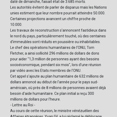
daté de dimanche, faisait état de 3.685 morts.
Les autorités évitent de parler de disparus mais les Nations
unies estiment que leur nombre pourrait atteindre 50.000.
Certaines projections avancent un chiffre proche de
10.000.
Les travaux de reconstruction s'annoncent fastidieux dans
le nord du pays, particulièrement touché, où des centaines
d'immeubles sont réduits en poussière ou inhabitables.
Le chef des opérations humanitaires de l'ONU, Tom
Fletcher, a ainsi sollicité 296 millions de dollars de dons
pour aider "1,3 million de personnes ayant des besoins
socioéconomique, pendant six mois", lors d'une réunion
par vidéo avec les Etats membres de l'ONU.
Cet appel s'ajoute au plan humanitaire de 632 millions de
dollars annoncé au début de l'année pour le pays sud-
américain, où près de 8 millions de personnes avaient déjà
besoin d'aide humanitaire. Ce plan initial a reçu 300
millions de dollars pour l'heure.
- Lettre au Roi -
Au cours de cette réunion, le ministre vénézuélien des
Affaires étrangères, Yvan Gil, a lui réclamé le déblocage