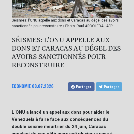
Séismes: l'ONU appelle aux dons et Caracas au dégel des avoirs
sanctionnés pour reconstruire / Photo: Raul ARBOLEDA - AFP
SÉISMES: L'ONU APPELLE AUX
DONS ET CARACAS AU DÉGEL DES
AVOIRS SANCTIONNÉS POUR
RECONSTRUIRE
ECONOMIE
09.07.2026
Partager
Partager
L'ONU a lancé un appel aux dons pour aider le
Venezuela à faire face aux conséquences du
double séisme meurtrier du 24 juin, Caracas
appelant de son côté mercredi plusieurs pays à