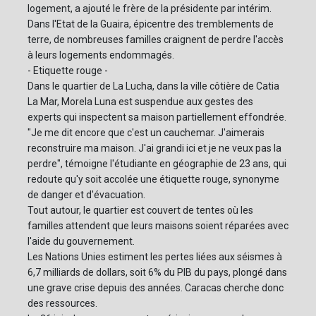
logement, a ajouté le frère de la présidente par intérim.
Dans l'Etat de la Guaira, épicentre des tremblements de
terre, de nombreuses familles craignent de perdre l'accès
à leurs logements endommagés.
- Etiquette rouge -
Dans le quartier de La Lucha, dans la ville côtière de Catia
La Mar, Morela Luna est suspendue aux gestes des
experts qui inspectent sa maison partiellement effondrée.
"Je me dit encore que c'est un cauchemar. J'aimerais
reconstruire ma maison. J'ai grandi ici et je ne veux pas la
perdre", témoigne l'étudiante en géographie de 23 ans, qui
redoute qu'y soit accolée une étiquette rouge, synonyme
de danger et d'évacuation.
Tout autour, le quartier est couvert de tentes où les
familles attendent que leurs maisons soient réparées avec
l'aide du gouvernement.
Les Nations Unies estiment les pertes liées aux séismes à
6,7 milliards de dollars, soit 6% du PIB du pays, plongé dans
une grave crise depuis des années. Caracas cherche donc
des ressources.