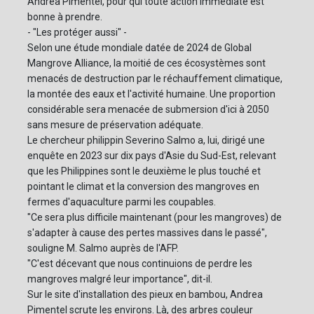
Andrea Pimentel, pour qui toute action immédiate est
bonne à prendre.
- "Les protéger aussi" -
Selon une étude mondiale datée de 2024 de Global
Mangrove Alliance, la moitié de ces écosystèmes sont
menacés de destruction par le réchauffement climatique,
la montée des eaux et l'activité humaine. Une proportion
considérable sera menacée de submersion d'ici à 2050
sans mesure de préservation adéquate.
Le chercheur philippin Severino Salmo a, lui, dirigé une
enquête en 2023 sur dix pays d'Asie du Sud-Est, relevant
que les Philippines sont le deuxième le plus touché et
pointant le climat et la conversion des mangroves en
fermes d'aquaculture parmi les coupables.
"Ce sera plus difficile maintenant (pour les mangroves) de
s'adapter à cause des pertes massives dans le passé",
souligne M. Salmo auprès de l'AFP.
"C'est décevant que nous continuions de perdre les
mangroves malgré leur importance", dit-il.
Sur le site d'installation des pieux en bambou, Andrea
Pimentel scrute les environs. Là, des arbres couleur