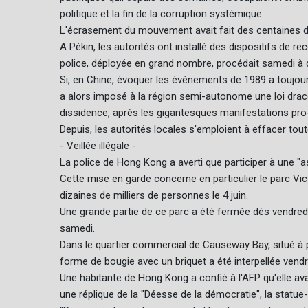
politique et la fin de la corruption systémique.
L'écrasement du mouvement avait fait des centaines de 
A Pékin, les autorités ont installé des dispositifs de r
police, déployée en grand nombre, procédait samedi à de
Si, en Chine, évoquer les événements de 1989 a toujour
a alors imposé à la région semi-autonome une loi draco
dissidence, après les gigantesques manifestations pr
Depuis, les autorités locales s'emploient à effacer to
- Veillée illégale -
La police de Hong Kong a averti que participer à une "a
Cette mise en garde concerne en particulier le parc Vic
dizaines de milliers de personnes le 4 juin.
Une grande partie de ce parc a été fermée dès vendredi
samedi.
Dans le quartier commercial de Causeway Bay, situé à pr
forme de bougie avec un briquet a été interpellée vendr
Une habitante de Hong Kong a confié à l'AFP qu'elle ava
une réplique de la "Déesse de la démocratie", la sta