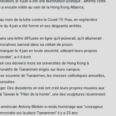
ion, le 4 juin a été une illumination politique", affirme cette
 ensuite milité au sein de la Hong Kong Alliance,
1 au nom de la lutte contre le Covid-19. Puis, en septembre
e du 4 juin a été fermé et ses dirigeants arrêtés.
 une lettre diffusée en ligne qu'il jeûnerait, qu'il allumerait
oratives samedi dans sa cellule de prison.
rquer le 4 juin en toute sincérité, utilisant leurs propres
tie", a-t-il écrit.
ssé ces derniers mois six universités de Hong Kong à
ratifs de Tiananmen érigés sur leurs campus.
 se souvenir de Tiananmen, les messes catholiques annuelles,
oursuites.
er. Des dissidents en exil ont créé leurs propres musées aux
 à Taïwan le "Pilier de la honte", une des sculptures récemment
Etat américain Antony Blinken a rendu hommage aux "courageux
mocratie sur la place Tiananmen" il y a 33 ans.