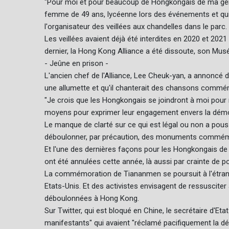
"Pour moi et pour beaucoup de Hongkongais de ma générat
femme de 49 ans, lycéenne lors des événements et qui a
l'organisateur des veillées aux chandelles dans le parc.
Les veillées avaient déjà été interdites en 2020 et 202
dernier, la Hong Kong Alliance a été dissoute, son Musé
- Jeûne en prison -
L'ancien chef de l'Alliance, Lee Cheuk-yan, a annoncé dans
une allumette et qu'il chanterait des chansons commém
"Je crois que les Hongkongais se joindront à moi pour ma
moyens pour exprimer leur engagement envers la démocra
Le manque de clarté sur ce qui est légal ou non a pou
déboulonner, par précaution, des monuments commémo
Et l'une des dernières façons pour les Hongkongais de
ont été annulées cette année, là aussi par crainte de p
La commémoration de Tiananmen se poursuit à l'étrang
Etats-Unis. Et des activistes envisagent de ressusciter
déboulonnées à Hong Kong.
Sur Twitter, qui est bloqué en Chine, le secrétaire d'
manifestants" qui avaient "réclamé pacifiquement la dé