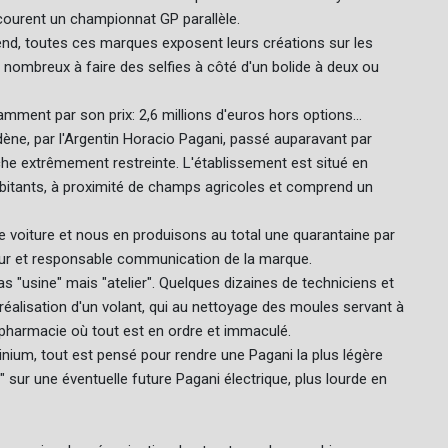
courent un championnat GP parallèle.
nd, toutes ces marques exposent leurs créations sur les
nombreux à faire des selfies à côté d'un bolide à deux ou
mment par son prix: 2,6 millions d'euros hors options...
ne, par l'Argentin Horacio Pagani, passé auparavant par
che extrêmement restreinte. L'établissement est situé en
habitants, à proximité de champs agricoles et comprend un
ne voiture et nous en produisons au total une quarantaine par
ateur et responsable communication de la marque.
s "usine" mais "atelier". Quelques dizaines de techniciens et
a réalisation d'un volant, qui au nettoyage des moules servant à
pharmacie où tout est en ordre et immaculé.
minium, tout est pensé pour rendre une Pagani la plus légère
" sur une éventuelle future Pagani électrique, plus lourde en