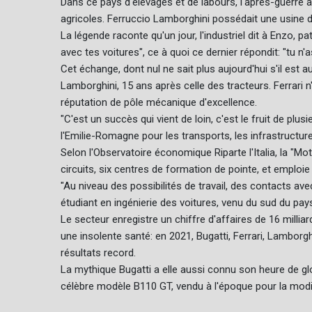
Dans ce pays d'élevages et de labours, l'après-guerre a
agricoles. Ferruccio Lamborghini possédait une usine de 
La légende raconte qu'un jour, l'industriel dit à Enzo, 
avec tes voitures", ce à quoi ce dernier répondit: "tu n
Cet échange, dont nul ne sait plus aujourd'hui s'il est 
Lamborghini, 15 ans après celle des tracteurs. Ferrari 
réputation de pôle mécanique d'excellence.
"C'est un succès qui vient de loin, c'est le fruit de plus
l'Emilie-Romagne pour les transports, les infrastructur
Selon l'Observatoire économique Riparte l'Italia, la "M
circuits, six centres de formation de pointe, et emploi
"Au niveau des possibilités de travail, des contacts avec 
étudiant en ingénierie des voitures, venu du sud du pa
Le secteur enregistre un chiffre d'affaires de 16 milliard
une insolente santé: en 2021, Bugatti, Ferrari, Lamborg
résultats record.
La mythique Bugatti a elle aussi connu son heure de gl
célèbre modèle B110 GT, vendu à l'époque pour la modi