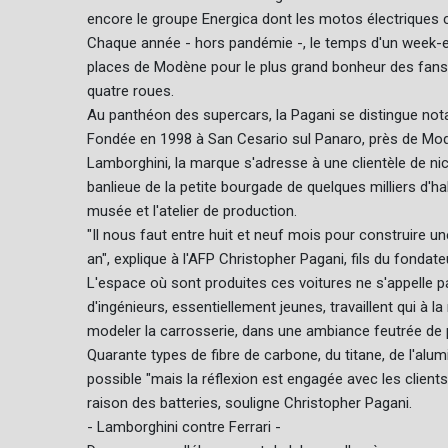
encore le groupe Energica dont les motos électriques 
Chaque année - hors pandémie -, le temps d'un week-e
places de Modène pour le plus grand bonheur des fans 
quatre roues.
Au panthéon des supercars, la Pagani se distingue nota
Fondée en 1998 à San Cesario sul Panaro, près de Modè
Lamborghini, la marque s'adresse à une clientèle de ni
banlieue de la petite bourgade de quelques milliers d'
musée et l'atelier de production.
"Il nous faut entre huit et neuf mois pour construire u
an", explique à l'AFP Christopher Pagani, fils du fond
L'espace où sont produites ces voitures ne s'appelle pa
d'ingénieurs, essentiellement jeunes, travaillent qui à l
modeler la carrosserie, dans une ambiance feutrée de 
Quarante types de fibre de carbone, du titane, de l'alu
possible "mais la réflexion est engagée avec les clients
raison des batteries, souligne Christopher Pagani.
- Lamborghini contre Ferrari -