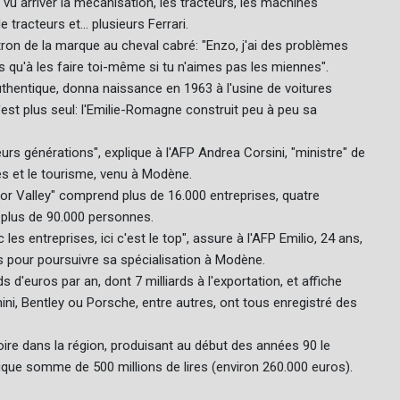
 vu arriver la mécanisation, les tracteurs, les machines
tracteurs et... plusieurs Ferrari.
patron de la marque au cheval cabré: "Enzo, j'ai des problèmes
'as qu'à les faire toi-même si tu n'aimes pas les miennes".
authentique, donna naissance en 1963 à l'usine de voitures
n'est plus seul: l'Emilie-Romagne construit peu à peu sa
ieurs générations", explique à l'AFP Andrea Corsini, "ministre" de
es et le tourisme, venu à Modène.
otor Valley" comprend plus de 16.000 entreprises, quatre
e plus de 90.000 personnes.
les entreprises, ici c'est le top", assure à l'AFP Emilio, 24 ans,
ys pour poursuivre sa spécialisation à Modène.
s d'euros par an, dont 7 milliards à l'exportation, et affiche
hini, Bentley ou Porsche, entre autres, ont tous enregistré des
oire dans la région, produisant au début des années 90 le
que somme de 500 millions de lires (environ 260.000 euros).