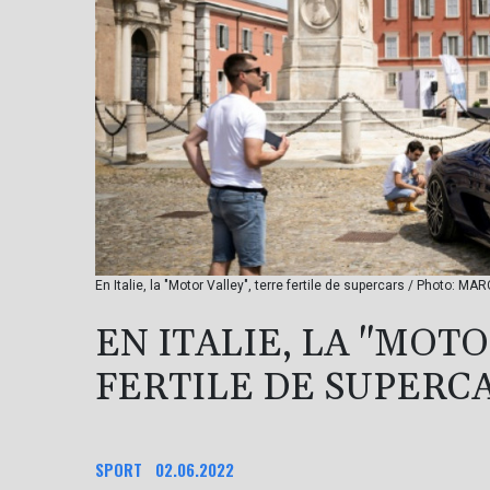
En Italie, la "Motor Valley", terre fertile de supercars / Photo:
EN ITALIE, LA "MOT
FERTILE DE SUPERC
SPORT
02.06.2022