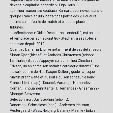
devant le capitaine et gardien Hugo Lloris.
Le milieu marseillais Boubacar Kamara, seul novice dans le
groupe France en juin, ne fait pas partie des 23 joueurs
inscrits sur la feuille de match et est donc placé en
tribunes.
Le sélectionneur Didier Deschamps, endeuillé, est absent
et remplacé par son adjoint Guy Stéphan, à ses côtés en
sélection depuis 2012.
Quant au Danemark, privé notamment de ses défenseurs
Simon Kjaer (blessé) et Andreas Christensen (raisons
familiales), il peut s'appuyer sur son milieu Christian
Eriksen, un an après son malaise cardiaque durant l'Euro.
L'avant-centre de Nice Kasper Dolberg guide l'attaque.
Martin Braithwaite et Yussuf Poulsen sont sur le banc.
France: Lloris (cap.) - Koundé, Varane, L. Hernandez -
Coman, Tchouaméni, Kanté, T. Hernandez - Griezmann -
Mbappé, Benzema.
Sélectionneur: Guy Stéphan (adjoint).
Danemark: Schmeichel (cap.) - Andersen, Nelsson,
Vestergaard - Wass, Höjbjerg, Delaney, Maehle - Eriksen -