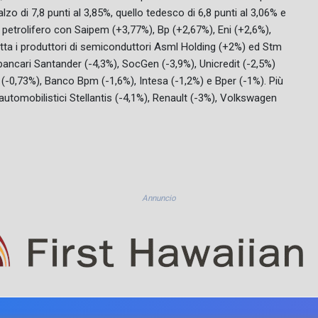
lzo di 7,8 punti al 3,85%, quello tedesco di 6,8 punti al 3,06% e
to petrolifero con Saipem (+3,77%), Bp (+2,67%), Eni (+2,6%),
otta i produttori di semiconduttori Asml Holding (+2%) ed Stm
i bancari Santander (-4,3%), SocGen (-3,9%), Unicredit (-2,5%)
(-0,73%), Banco Bpm (-1,6%), Intesa (-1,2%) e Bper (-1%). Più
utomobilistici Stellantis (-4,1%), Renault (-3%), Volkswagen
Annuncio