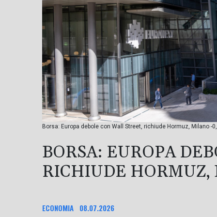
Borsa: Europa debole con Wall Street, richiude Hormuz, Milano -0
BORSA: EUROPA DEB
RICHIUDE HORMUZ, 
ECONOMIA
08.07.2026