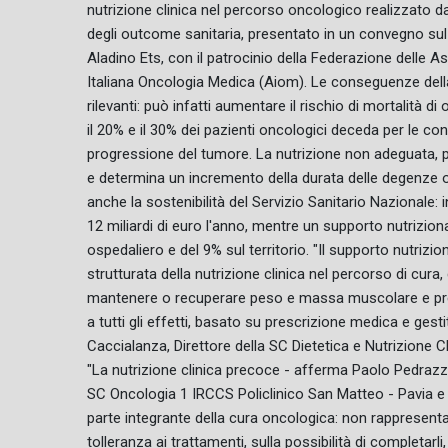
nutrizione clinica nel percorso oncologico realizzato 
degli outcome sanitaria, presentato in un convegno su
Aladino Ets, con il patrocinio della Federazione delle 
Italiana Oncologia Medica (Aiom). Le conseguenze della
rilevanti: può infatti aumentare il rischio di mortalità di 
il 20% e il 30% dei pazienti oncologici deceda per le c
progressione del tumore. La nutrizione non adeguata, poi
e determina un incremento della durata delle degenze o
anche la sostenibilità del Servizio Sanitario Nazionale: i
12 miliardi di euro l'anno, mentre un supporto nutrizio
ospedaliero e del 9% sul territorio. "Il supporto nutrizi
strutturata della nutrizione clinica nel percorso di cura, 
mantenere o recuperare peso e massa muscolare e preser
a tutti gli effetti, basato su prescrizione medica e gest
Caccialanza, Direttore della SC Dietetica e Nutrizione C
"La nutrizione clinica precoce - afferma Paolo Pedrazzo
SC Oncologia 1 IRCCS Policlinico San Matteo - Pavia 
parte integrante della cura oncologica: non rappresent
tolleranza ai trattamenti, sulla possibilità di completarli