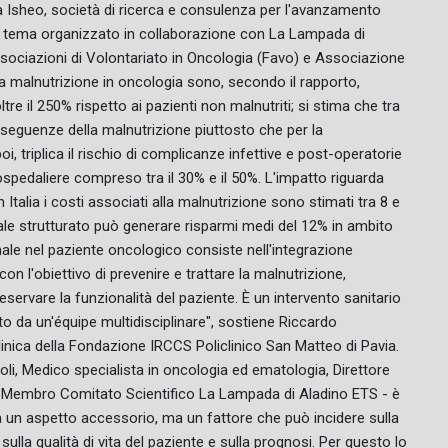
da Isheo, società di ricerca e consulenza per l'avanzamento
l tema organizzato in collaborazione con La Lampada di
Associazioni di Volontariato in Oncologia (Favo) e Associazione
 malnutrizione in oncologia sono, secondo il rapporto,
oltre il 250% rispetto ai pazienti non malnutriti; si stima che tra
onseguenze della malnutrizione piuttosto che per la
, triplica il rischio di complicanze infettive e post-operatorie
spedaliere compreso tra il 30% e il 50%. L'impatto riguarda
n Italia i costi associati alla malnutrizione sono stimati tra 8 e
nale strutturato può generare risparmi medi del 12% in ambito
onale nel paziente oncologico consiste nell'integrazione
con l'obiettivo di prevenire e trattare la malnutrizione,
vare la funzionalità del paziente. È un intervento sanitario
ito da un'équipe multidisciplinare", sostiene Riccardo
linica della Fondazione IRCCS Policlinico San Matteo di Pavia.
li, Medico specialista in oncologia ed ematologia, Direttore
e Membro Comitato Scientifico La Lampada di Aladino ETS - è
a un aspetto accessorio, ma un fattore che può incidere sulla
, sulla qualità di vita del paziente e sulla prognosi. Per questo lo