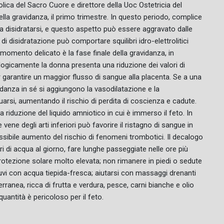
tolica del Sacro Cuore e direttore della Uoc Ostetricia del
o della gravidanza, il primo trimestre. In questo periodo, complice
a disidratarsi, e questo aspetto può essere aggravato dalle
i disidratazione può comportare squilibri idro-elettrolitici
 momento delicato è la fase finale della gravidanza, in
ologicamente la donna presenta una riduzione dei valori di
garantire un maggior flusso di sangue alla placenta. Se a una
idanza in sé si aggiungono la vasodilatazione e la
uarsi, aumentando il rischio di perdita di coscienza e cadute.
 riduzione del liquido amniotico in cui è immerso il feto. In
 vene degli arti inferiori può favorire il ristagno di sangue in
ibile aumento del rischio di fenomeni trombotici. Il decalogo
tri di acqua al giorno, fare lunghe passeggiate nelle ore più
protezione solare molto elevata; non rimanere in piedi o sedute
luvi con acqua tiepida-fresca; aiutarsi con massaggi drenanti
erranea, ricca di frutta e verdura, pesce, carni bianche e olio
 quantità è pericoloso per il feto.