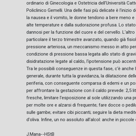
ordinario di Ginecologia e Ostetricia dell'Università Cat
Policlinico Gemelli. Una delle fasi più delicate è l'inizi
la nausea e il vomito, le donne tendono a bere meno e 
alte temperature e dalla sudorazione profusa. Lo stato d
dannosi per la funzione del cuore e del cervello. L'altro
particolare il terzo trimestre avanzato, quando già fisi
pressione arteriosa, un meccanismo messo in atto per 
condizione di pressione bassa legata allo stato di grav
disidratazione legate al caldo, l'ipotensione può accent
Tra le possibili conseguenze in questa fase, c'è anche la
generale, durante tutta la gravidanza, la dilatazione delle
periferia, con conseguente comparsa di edemi e un poss
per affrontare la gestazione con il caldo prevede: 2,5 li
fresche, limitare l'esposizione al sole utilizzando una 
per molte ore e alzarsi di frequente; fare docce o pedi
sulle gambe; evitare cibi piccanti; seguire la dieta medit
d'oliva. Infine, un no assoluto all'alcol: anche in piccole
J.Mana--HStB