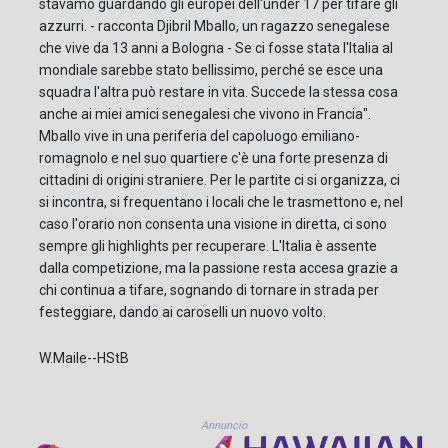
stavamo guardando gli europei dell'under 17 per tifare gli
azzurri. - racconta Djibril Mballo, un ragazzo senegalese
che vive da 13 anni a Bologna - Se ci fosse stata l'Italia al
mondiale sarebbe stato bellissimo, perché se esce una
squadra l'altra può restare in vita. Succede la stessa cosa
anche ai miei amici senegalesi che vivono in Francia".
Mballo vive in una periferia del capoluogo emiliano-
romagnolo e nel suo quartiere c'è una forte presenza di
cittadini di origini straniere. Per le partite ci si organizza, ci
si incontra, si frequentano i locali che le trasmettono e, nel
caso l'orario non consenta una visione in diretta, ci sono
sempre gli highlights per recuperare. L'Italia è assente
dalla competizione, ma la passione resta accesa grazie a
chi continua a tifare, sognando di tornare in strada per
festeggiare, dando ai caroselli un nuovo volto.
W.Maile--HStB
Annuncio