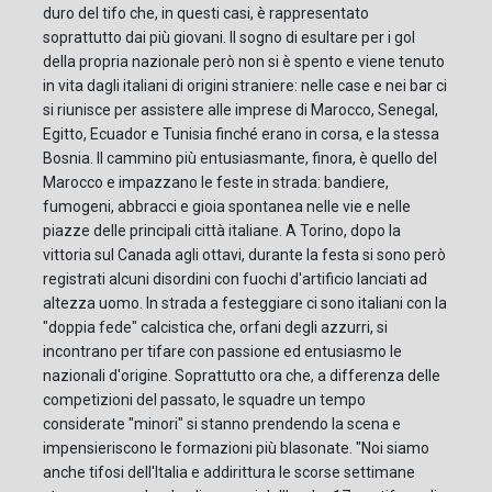
duro del tifo che, in questi casi, è rappresentato
soprattutto dai più giovani. Il sogno di esultare per i gol
della propria nazionale però non si è spento e viene tenuto
in vita dagli italiani di origini straniere: nelle case e nei bar ci
si riunisce per assistere alle imprese di Marocco, Senegal,
Egitto, Ecuador e Tunisia finché erano in corsa, e la stessa
Bosnia. Il cammino più entusiasmante, finora, è quello del
Marocco e impazzano le feste in strada: bandiere,
fumogeni, abbracci e gioia spontanea nelle vie e nelle
piazze delle principali città italiane. A Torino, dopo la
vittoria sul Canada agli ottavi, durante la festa si sono però
registrati alcuni disordini con fuochi d'artificio lanciati ad
altezza uomo. In strada a festeggiare ci sono italiani con la
"doppia fede" calcistica che, orfani degli azzurri, si
incontrano per tifare con passione ed entusiasmo le
nazionali d'origine. Soprattutto ora che, a differenza delle
competizioni del passato, le squadre un tempo
considerate "minori" si stanno prendendo la scena e
impensieriscono le formazioni più blasonate. "Noi siamo
anche tifosi dell'Italia e addirittura le scorse settimane