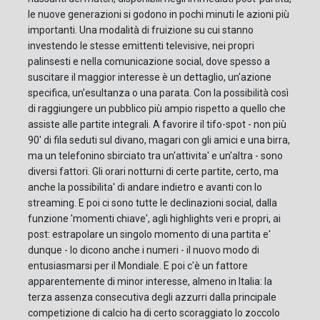
le nuove generazioni si godono in pochi minuti le azioni più
importanti. Una modalità di fruizione su cui stanno
investendo le stesse emittenti televisive, nei propri
palinsesti e nella comunicazione social, dove spesso a
suscitare il maggior interesse è un dettaglio, un'azione
specifica, un'esultanza o una parata. Con la possibilità così
di raggiungere un pubblico più ampio rispetto a quello che
assiste alle partite integrali. A favorire il tifo-spot - non più
90' di fila seduti sul divano, magari con gli amici e una birra,
ma un telefonino sbirciato tra un'attivita' e un'altra - sono
diversi fattori. Gli orari notturni di certe partite, certo, ma
anche la possibilita' di andare indietro e avanti con lo
streaming. E poi ci sono tutte le declinazioni social, dalla
funzione 'momenti chiave', agli highlights veri e propri, ai
post: estrapolare un singolo momento di una partita e'
dunque - lo dicono anche i numeri - il nuovo modo di
entusiasmarsi per il Mondiale. E poi c'è un fattore
apparentemente di minor interesse, almeno in Italia: la
terza assenza consecutiva degli azzurri dalla principale
competizione di calcio ha di certo scoraggiato lo zoccolo