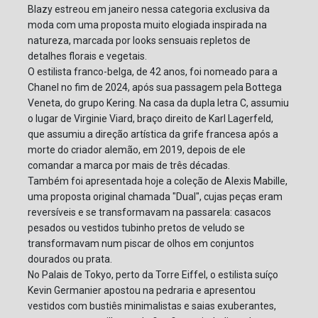
Blazy estreou em janeiro nessa categoria exclusiva da
moda com uma proposta muito elogiada inspirada na
natureza, marcada por looks sensuais repletos de
detalhes florais e vegetais.
O estilista franco-belga, de 42 anos, foi nomeado para a
Chanel no fim de 2024, após sua passagem pela Bottega
Veneta, do grupo Kering. Na casa da dupla letra C, assumiu
o lugar de Virginie Viard, braço direito de Karl Lagerfeld,
que assumiu a direção artística da grife francesa após a
morte do criador alemão, em 2019, depois de ele
comandar a marca por mais de três décadas.
Também foi apresentada hoje a coleção de Alexis Mabille,
uma proposta original chamada "Dual", cujas peças eram
reversíveis e se transformavam na passarela: casacos
pesados ou vestidos tubinho pretos de veludo se
transformavam num piscar de olhos em conjuntos
dourados ou prata.
No Palais de Tokyo, perto da Torre Eiffel, o estilista suíço
Kevin Germanier apostou na pedraria e apresentou
vestidos com bustiês minimalistas e saias exuberantes,