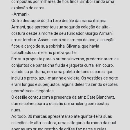
compostas por milhares de fios finos, simbolizando uma
explosão de cores.
- Armani -
Outro destaque do dia foi o desfile da marca italiana
Armani, que apresentou sua segunda coleção de alta-
costura desde a morte de seu fundador, Giorgio Armani,
em setembro. Assim como no começo do ano, a coleção
ficou a cargo de sua sobrinha, Silvana, que havia
trabalhado com ele no prêt-à-porter.
Em sua proposta para o outono/inverno, predominaram os
conjuntos de pantalona fluida e jaqueta curta, em couro,
veludo ou pedraria, em uma paleta de tons escuros, que
incluiu o preto, azul-marinho e violeta. Os vestidos de noite
eram longos e superjustos, alguns deles trazendo decotes
geométricos elegantes.
O desfile contou com a presença da atriz Cate Blanchett,
que escolheu para a ocasião um smoking com costas
nuas.
Ao todo, 30 marcas apresentarão até quinta-feira suas
coleções de alta-costura, uma categoria da moda da qual
apenas um grupo restrito de grifes faz parte e cujas