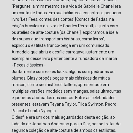
"Perguntei a mim mesmo se a vida de Gabrielle Chanel era
um conto de fadas. Em sua biblioteca encontrei o pequeno
livro 'Les Fées, contes des contes' [Contos de Fadas, na
edição brasileira do livro de Charles Perrault] e, junto com
os ateliês de alta-costura [da Chanel], exploramos a ideia
de roupas que transportam histórias, como livros",
explicou o estilista franco-belga em um comunicado.
A modelo que abriu o desfile carregava justamente um
exemplar desse livro pertencente à fundadora da marca.
- Peças clássicas -
Juntamente com esses looks, alguns com pedrarias ou
plumas, Blazy propôs peças mais clássicas da mítica
maison, como seu histórico tailleur, apresentado em
múltiplas versões: modelos sem mangas, saias ultracurtas
e jaquetas abotoadas nas costas. Entre as celebridades
presentes, estavam Teyana Taylor, Tilda Swinton, Pedro
Pascal e Lupita Nyong'o.
O desfile era um dos mais aguardados desta edição, ao
lado do de Jonathan Anderson para a Dior, por se tratar da
segunda coleção de alta-costura de ambos os estilistas.