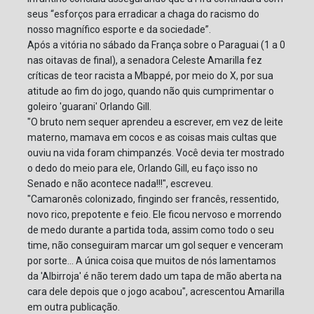
seus “esforços para erradicar a chaga do racismo do
nosso magnífico esporte e da sociedade”.
Após a vitória no sábado da França sobre o Paraguai (1 a 0
nas oitavas de final), a senadora Celeste Amarilla fez
críticas de teor racista a Mbappé, por meio do X, por sua
atitude ao fim do jogo, quando não quis cumprimentar o
goleiro 'guarani' Orlando Gill.
"O bruto nem sequer aprendeu a escrever, em vez de leite
materno, mamava em cocos e as coisas mais cultas que
ouviu na vida foram chimpanzés. Você devia ter mostrado
o dedo do meio para ele, Orlando Gill, eu faço isso no
Senado e não acontece nada!!!", escreveu.
"Camaronês colonizado, fingindo ser francês, ressentido,
novo rico, prepotente e feio. Ele ficou nervoso e morrendo
de medo durante a partida toda, assim como todo o seu
time, não conseguiram marcar um gol sequer e venceram
por sorte... A única coisa que muitos de nós lamentamos
da 'Albirroja' é não terem dado um tapa de mão aberta na
cara dele depois que o jogo acabou", acrescentou Amarilla
em outra publicação.