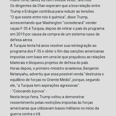
muito forte, talvez eu nem tivesse vindo", afirmou.
Os dirigentes da Otan esperam que a boa relação entre
Trump e Erdogan contribua para reduzir as tensões.
"O que existe entre nós é química", disse Trump,
acrescentando que Washington "considerará" vender
caças F-35 à Turquia, depois de retirar o país do programa
em 2019 por causa da compra de um sistema russo de
defesa aérea.
A Turquia tenta há anos resolver sua reintegração ao
programa dos F-35 e obter o fim das sanções americanas
impostas com base em uma lei que prejudicou as relações
bilaterais e bloqueou projetos de defesa do país.
Horas depois, o primeiro-ministro israelense, Benjamin
Netanyahu, advertiu que essa possível venda "destruiria o
equilíbrio de forças no Oriente Médio", porque, segundo
ele, "a Turquia tem aspirações agressivas".
- "Colocando à prova" -
Nesta terça-feira, Trump voltou a demonstrar
ressentimento pelas restrições impostas às forças
americanas que utilizavam bases militares no início da
guerra contra o Irã.